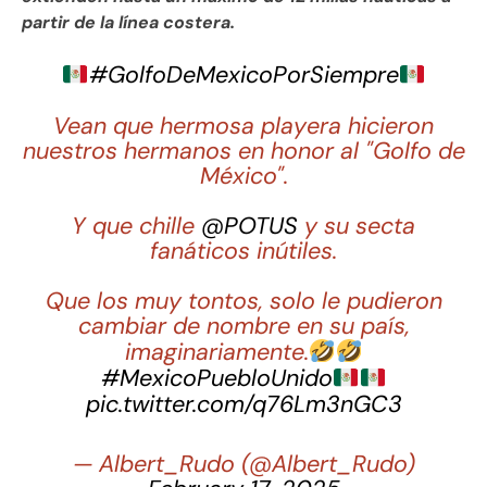
partir de la línea costera.
#GolfoDeMexicoPorSiempre
Vean que hermosa playera hicieron
nuestros hermanos en honor al "Golfo de
México".
Y que chille
@POTUS
y su secta
fanáticos inútiles.
Que los muy tontos, solo le pudieron
cambiar de nombre en su país,
imaginariamente.
#MexicoPuebloUnido
pic.twitter.com/q76Lm3nGC3
— Albert_Rudo (@Albert_Rudo)