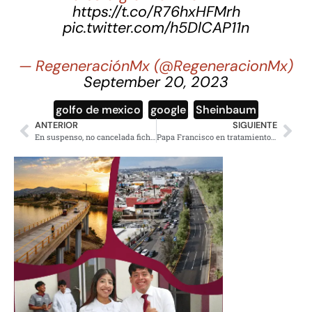
https://t.co/R76hxHFMrh
pic.twitter.com/h5DlCAP11n
— RegeneraciónMx (@RegeneracionMx)
September 20, 2023
golfo de mexico
,
google
,
Sheinbaum
ANTERIOR
SIGUIENTE
En suspenso, no cancelada ficha roja de Interpol a Cabeza de Vaca
Papa Francisco en tratamiento hospitalario, esto se sabe