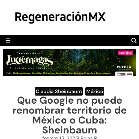
MÉXICO
POLÍTICA
MUNDO
☰
RegeneraciónMX
Sitio de noticias libre e independiente
CAMALEÓN
OPINIÓN
DEPORTES
ENGLISH SECTION
Claudia Sheinbaum
,
México
Que Google no puede
VIDEOS
renombrar territorio de
México o Cuba:
Sheinbaum
febrero 17, 2025
|
Rojas R