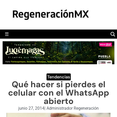
MÉXICO
POLÍTICA
MUNDO
☰
RegeneraciónMX
Sitio de noticias libre e independiente
CAMALEÓN
OPINIÓN
DEPORTES
ENGLISH SECTION
Tendencias
Qué hacer si pierdes el
VIDEOS
celular con el WhatsApp
abierto
junio 27, 2014
|
Administrador Regeneración