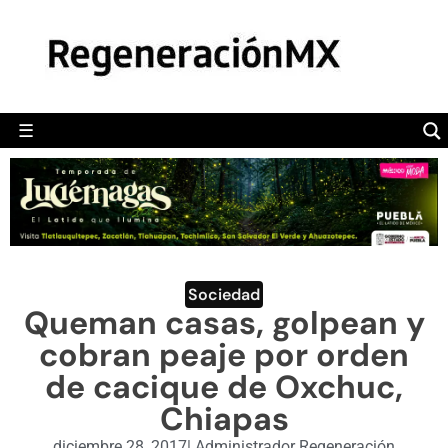
MÉXICO
POLÍTICA
MUNDO
☰
RegeneraciónMX
Sitio de noticias libre e independiente
CAMALEÓN
OPINIÓN
DEPORTES
ENGLISH SECTION
Sociedad
Queman casas, golpean y
VIDEOS
cobran peaje por orden
de cacique de Oxchuc,
Chiapas
diciembre 28, 2017
|
Administrador Regeneración