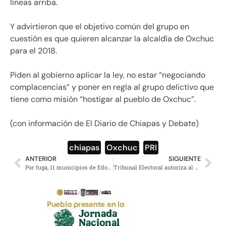
líneas arriba.
Y advirtieron que el objetivo común del grupo en
cuestión es que quieren alcanzar la alcaldía de Oxchuc
para el 2018.
Piden al gobierno aplicar la ley, no estar “negociando
complacencias” y poner en regla al grupo delictivo que
tiene como misión “hostigar al pueblo de Oxchuc”.
(con información de El Diario de Chiapas y Debate)
chiapas
,
Oxchuc
,
PRI
ANTERIOR
SIGUIENTE
Por fuga, 11 municipios de Edomex se quedarán sin agua por 3 días
Tribunal Electoral autoriza al PRI proceda legalmente contra AMLO