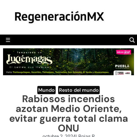
MÉXICO
POLÍTICA
MUNDO
☰
RegeneraciónMX
Sitio de noticias libre e independiente
CAMALEÓN
OPINIÓN
DEPORTES
ENGLISH SECTION
Mundo
,
Resto del mundo
Rabiosos incendios
VIDEOS
azotan Medio Oriente,
evitar guerra total clama
ONU
octubre 2, 2024
|
Rojas R