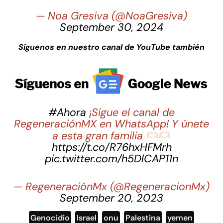
— Noa Gresiva (@NoaGresiva)
September 30, 2024
Síguenos en nuestro canal de YouTube también
#Ahora
¡Sigue el canal de
RegeneraciónMX en WhatsApp! Y únete
a esta gran familia
https://t.co/R76hxHFMrh
pic.twitter.com/h5DlCAP11n
— RegeneraciónMx (@RegeneracionMx)
September 20, 2023
Genocidio
,
Israel
,
onu
,
Palestina
,
yemen