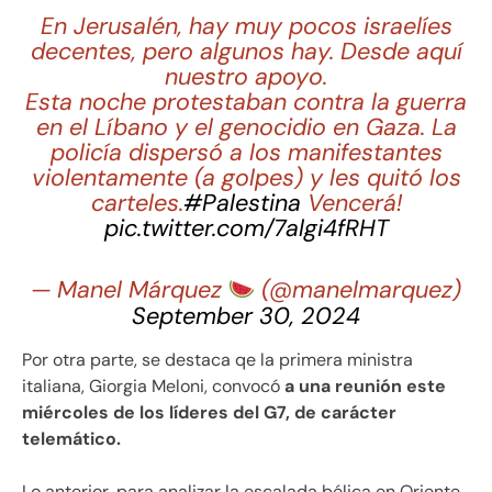
En Jerusalén, hay muy pocos israelíes
decentes, pero algunos hay. Desde aquí
nuestro apoyo.
Esta noche protestaban contra la guerra
en el Líbano y el genocidio en Gaza. La
policía dispersó a los manifestantes
violentamente (a golpes) y les quitó los
carteles.
#Palestina
Vencerá!
pic.twitter.com/7algi4fRHT
— Manel Márquez
(@manelmarquez)
September 30, 2024
Por otra parte, se destaca qe la primera ministra
italiana, Giorgia Meloni, convocó
a una reunión este
miércoles de los líderes del G7, de carácter
telemático.
Lo anterior, para analizar la escalada bélica en Oriente