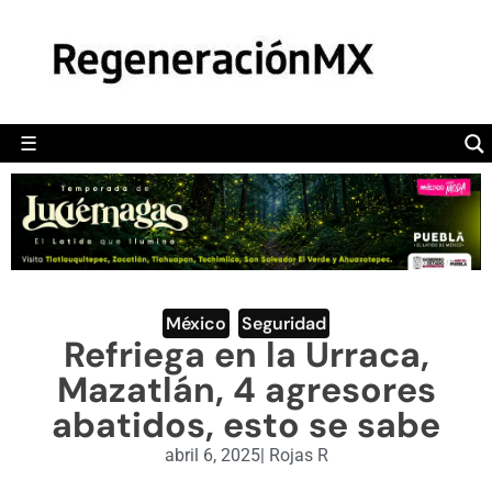
MÉXICO
POLÍTICA
MUNDO
☰
RegeneraciónMX
Sitio de noticias libre e independiente
CAMALEÓN
OPINIÓN
DEPORTES
ENGLISH SECTION
México
,
Seguridad
Refriega en la Urraca,
VIDEOS
Mazatlán, 4 agresores
abatidos, esto se sabe
abril 6, 2025
|
Rojas R