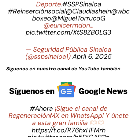
Deporte.
#SSPSinaloa
#Reinserciónsocial
@Claudiashein
@wbc
boxeo
@MiguelTorrucoG
@eunicerrndon…
pic.twitter.com/XtS8ZB0LG3
— Seguridad Pública Sinaloa
(@sspsinaloa1)
April 6, 2025
Síguenos en nuestro canal de YouTube también
#Ahora
¡Sigue el canal de
RegeneraciónMX en WhatsApp! Y únete
a esta gran familia
https://t.co/R76hxHFMrh