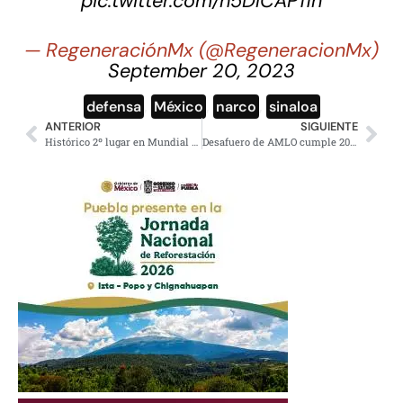
pic.twitter.com/h5DlCAP11n
— RegeneraciónMx (@RegeneracionMx)
September 20, 2023
defensa
,
México
,
narco
,
sinaloa
ANTERIOR
SIGUIENTE
Histórico 2º lugar en Mundial de Clavados para México
Desafuero de AMLO cumple 20 años: Discurso íntegro ante Diputados