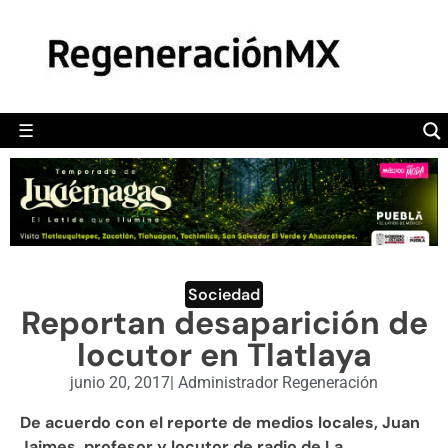
MÉXICO
POLÍTICA
MUNDO
☰
RegeneraciónMX
Sitio de noticias libre e independiente
CAMALEÓN
OPINIÓN
DEPORTES
ENGLISH SECTION
Sociedad
Reportan desaparición de
VIDEOS
locutor en Tlatlaya
junio 20, 2017
|
Administrador Regeneración
De acuerdo con el reporte de medios locales, Juan
Jaimes, profesor y locutor de radio de La