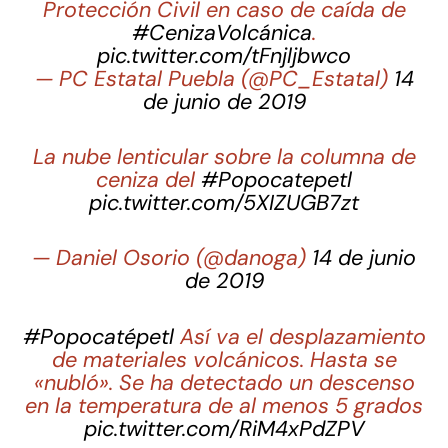
Protección Civil en caso de caída de
#CenizaVolcánica
.
pic.twitter.com/tFnjljbwco
— PC Estatal Puebla (@PC_Estatal)
14
de junio de 2019
La nube lenticular sobre la columna de
ceniza del
#Popocatepetl
pic.twitter.com/5XIZUGB7zt
— Daniel Osorio (@danoga)
14 de junio
de 2019
#Popocatépetl
Así va el desplazamiento
de materiales volcánicos. Hasta se
«nubló». Se ha detectado un descenso
en la temperatura de al menos 5 grados
pic.twitter.com/RiM4xPdZPV