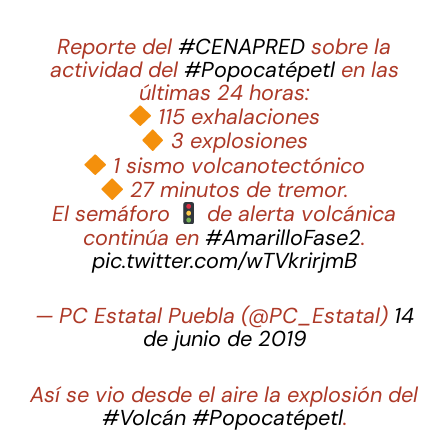
Reporte del
#CENAPRED
sobre la
actividad del
#Popocatépetl
en las
últimas 24 horas:
115 exhalaciones
3 explosiones
1 sismo volcanotectónico
27 minutos de tremor.
El semáforo
de alerta volcánica
continúa en
#AmarilloFase2
.
pic.twitter.com/wTVkrirjmB
— PC Estatal Puebla (@PC_Estatal)
14
de junio de 2019
Así se vio desde el aire la explosión del
#Volcán
#Popocatépetl
.