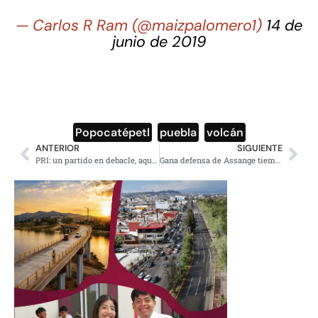
— Carlos R Ram (@maizpalomero1)
14 de
junio de 2019
Popocatépetl
,
puebla
,
volcán
ANTERIOR
SIGUIENTE
PRI: un partido en debacle, aquel que nunca verían desquebrajarse
Gana defensa de Assange tiempo, audiencia será hasta 2020