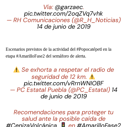
Vía:
@garzaec
.
pic.twitter.com/2oqZVq7vhk
— RH Comunicaciones (@R_H_Noticias)
14 de junio de 2019
Escenarios previstos de la actividad del
#Popocatépetl
en la
etapa
#AmarilloFase2
del semáforo de alerta.
Se exhorta a respetar el radio de
seguridad de 12 km.
pic.twitter.com/vRrnWNIOBF
— PC Estatal Puebla (@PC_Estatal)
14
de junio de 2019
Recomendaciones para proteger tu
salud ante la posible caída de
#CenizaVolcánica
.
en
#AmarilloFase2