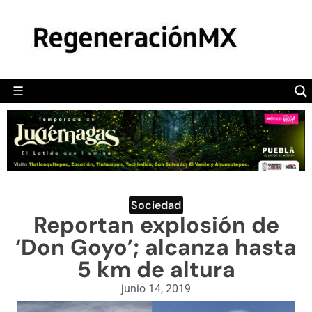
MÉXICO
POLÍTICA
MUNDO
☰
RegeneraciónMX
Sitio de noticias libre e independiente
CAMALEÓN
OPINIÓN
DEPORTES
ENGLISH SECTION
Sociedad
Reportan explosión de
VIDEOS
‘Don Goyo’; alcanza hasta
5 km de altura
junio 14, 2019