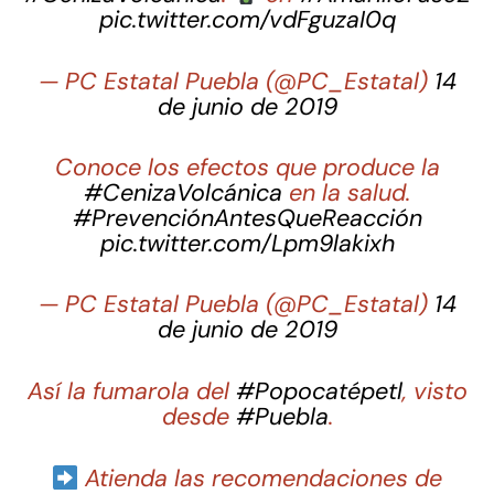
pic.twitter.com/vdFguzaI0q
— PC Estatal Puebla (@PC_Estatal)
14
de junio de 2019
Conoce los efectos que produce la
#CenizaVolcánica
en la salud.
#PrevenciónAntesQueReacción
pic.twitter.com/Lpm9lakixh
— PC Estatal Puebla (@PC_Estatal)
14
de junio de 2019
Así la fumarola del
#Popocatépetl
, visto
desde
#Puebla
.
Atienda las recomendaciones de