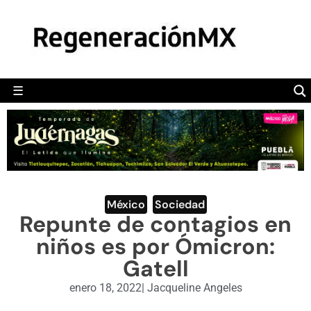
MÉXICO
POLÍTICA
MUNDO
☰
RegeneraciónMX
Sitio de noticias libre e independiente
CAMALEÓN
OPINIÓN
DEPORTES
ENGLISH SECTION
México
,
Sociedad
Repunte de contagios en
VIDEOS
niños es por Ómicron:
Gatell
enero 18, 2022
|
Jacqueline Angeles