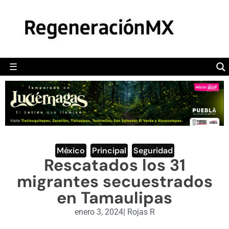
MÉXICO
POLÍTICA
MUNDO
☰
RegeneraciónMX
Sitio de noticias libre e independiente
CAMALEÓN
OPINIÓN
DEPORTES
ENGLISH SECTION
México
,
Principal
,
Seguridad
Rescatados los 31
VIDEOS
migrantes secuestrados
en Tamaulipas
enero 3, 2024
|
Rojas R