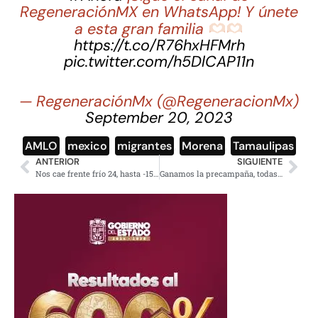
RegeneraciónMX en WhatsApp! Y únete
a esta gran familia
https://t.co/R76hxHFMrh
pic.twitter.com/h5DlCAP11n
— RegeneraciónMx (@RegeneracionMx)
September 20, 2023
AMLO
,
mexico
,
migrantes
,
Morena
,
Tamaulipas
ANTERIOR
SIGUIENTE
Nos cae frente frío 24, hasta -15º en sierras del norte de México
Ganamos la precampaña, todas las encuestas lo confirman: Clara Brugada