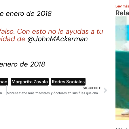
Leer más
Rel
de enero de 2018
s falso. Con esto no le ayudas a tu
gnidad de
@JohnMAckerman
 enero de 2018
man
,
Margarita Zavala
,
Redes Sociales
SIGUIENTE
Hijo de Luis Donaldo Colosio podría buscar diputación con MC
Morena tiene más maestros y doctores en sus filas que cualquier partido en México