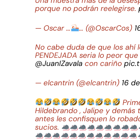
Una muestra más de la desesp
porque no podrán reelegirse.
— Oscar …
… (@OscarCos)
1
No cabe duda de que los ahí l
PENDEJADA seria lo peor que 
@JuanIZavala
con cariño
pic.
— elcantrin (@elcantrin)
16 d
Prime
Hildebrando , Jalipe y demás t
antes les confisquen lo roba
sucios.