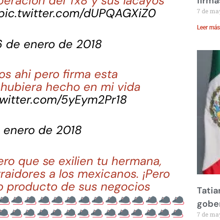
eración del Tx8 y sus lacayos
firma
pic.twitter.com/dUPQAGXiZ0
7 de ma
Leer más
6 de enero de 2018
os ahi pero firma esta
hubiera hecho en mi vida
twitter.com/5yEym2Pr18
e enero de 2018
ro que se exilien tu hermana,
raidores a los mexicanos. ¡Pero
do producto de sus negocios
Tatia
gobe
7 de ma