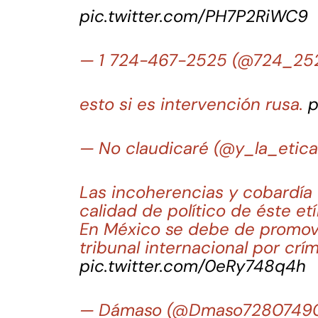
pic.twitter.com/PH7P2RiWC9
— 1 724-467-2525 (@724_25
esto si es intervención rusa.
p
— No claudicaré (@y_la_etic
Las incoherencias y cobardía 
calidad de político de éste etí
En México se debe de promove
tribunal internacional por c
pic.twitter.com/0eRy748q4h
— Dámaso (@Dmaso7280749