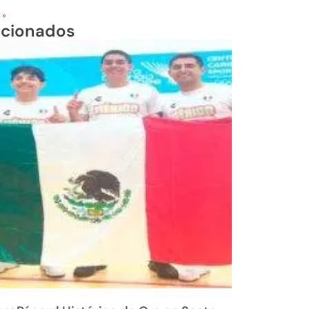
 »
acionados