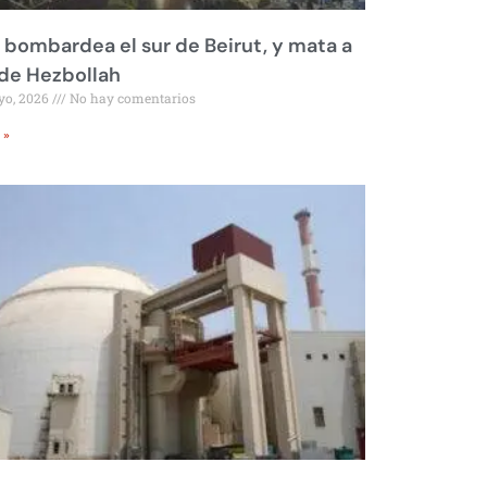
l bombardea el sur de Beirut, y mata a
 de Hezbollah
yo, 2026
No hay comentarios
 »