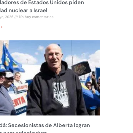
ladores de Estados Unidos piden
dad nuclear a Israel
yo, 2026
No hay comentarios
 »
á: Secesionistas de Alberta logran