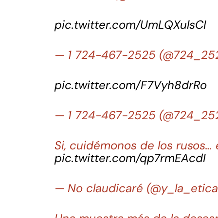
pic.twitter.com/UmLQXulsCI
— 1 724-467-2525 (@724_25
pic.twitter.com/F7Vyh8drRo
— 1 724-467-2525 (@724_25
Si, cuidémonos de los rusos… 
pic.twitter.com/qp7rmEAcdI
— No claudicaré (@y_la_etic