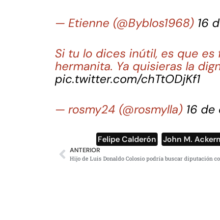
— Etienne (@Byblos1968)
16 
Si tu lo dices inútil, es que e
hermanita. Ya quisieras la di
pic.twitter.com/chTtODjKf1
— rosmy24 (@rosmylla)
16 de
Felipe Calderón
,
John M. Acker
ANTERIOR