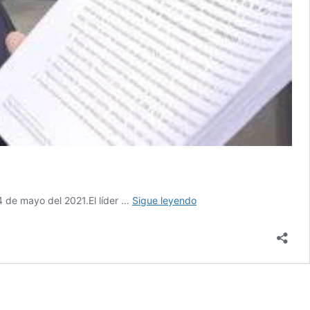
Revela
 de mayo del 2021.El líder …
Sigue leyendo
líder
de
Frenaaa
quién
está
detrás
del