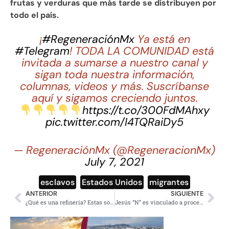
frutas y verduras que más tarde se distribuyen por
todo el país.
¡
#RegeneraciónMx
Ya está en
#Telegram
! TODA LA COMUNIDAD está
invitada a sumarse a nuestro canal y
sigan toda nuestra información,
columnas, videos y más. Suscríbanse
aquí y sigamos creciendo juntos.
https://t.co/300FdMAhxy
pic.twitter.com/I4TQRaiDy5
— RegeneraciónMx (@RegeneracionMx)
July 7, 2021
esclavos
,
Estados Unidos
,
migrantes
ANTERIOR
SIGUIENTE
¿Qué es una refinería? Estas son las más importantes de México
Jesús “N” es vinculado a proceso por el feminicidio de Yrma Lydya