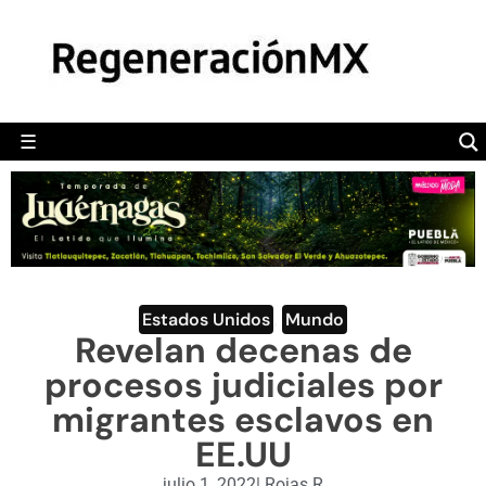
MÉXICO
POLÍTICA
MUNDO
☰
RegeneraciónMX
Sitio de noticias libre e independiente
CAMALEÓN
OPINIÓN
DEPORTES
ENGLISH SECTION
Estados Unidos
,
Mundo
Revelan decenas de
VIDEOS
procesos judiciales por
migrantes esclavos en
EE.UU
julio 1, 2022
|
Rojas R