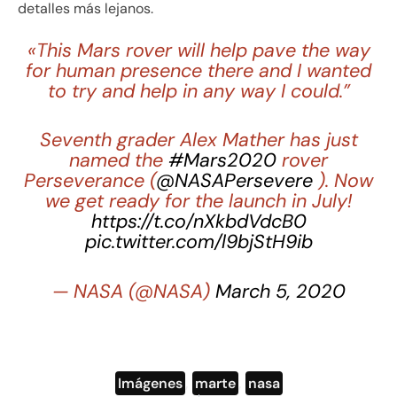
detalles más lejanos.
«This Mars rover will help pave the way
for human presence there and I wanted
to try and help in any way I could.”
Seventh grader Alex Mather has just
named the
#Mars2020
rover
Perseverance (
@NASAPersevere
). Now
we get ready for the launch in July!
https://t.co/nXkbdVdcB0
pic.twitter.com/l9bjStH9ib
— NASA (@NASA)
March 5, 2020
Imágenes
,
marte
,
nasa