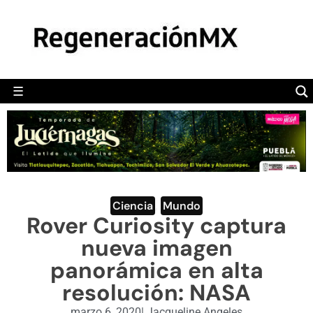
MÉXICO
POLÍTICA
MUNDO
☰
RegeneraciónMX
Sitio de noticias libre e independiente
CAMALEÓN
OPINIÓN
DEPORTES
ENGLISH SECTION
Ciencia
,
Mundo
Rover Curiosity captura
VIDEOS
nueva imagen
panorámica en alta
resolución: NASA
marzo 6, 2020
|
Jacqueline Angeles