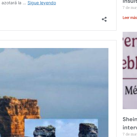
insul
7 de ma
Leer más
Shei
inte
7 de ma