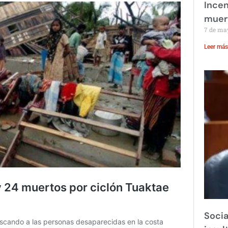
Incen
muer
7 de ma
Leer más
Socia