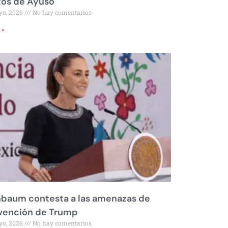
tos de Ayuso
yo, 2026
No hay comentarios
 »
nbaum contesta a las amenazas de
rvención de Trump
yo, 2026
No hay comentarios