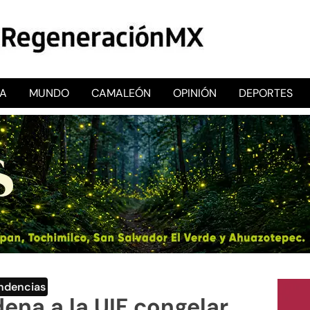
CA
MUNDO
CAMALEÓN
OPINIÓN
DEPORTES
RegeneraciónMX
Sitio de noticias libre e independiente
ndencias
ena a la UIF congelar