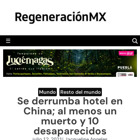
MÉXICO
POLÍTICA
MUNDO
☰
RegeneraciónMX
Sitio de noticias libre e independiente
CAMALEÓN
OPINIÓN
DEPORTES
ENGLISH SECTION
Mundo
,
Resto del mundo
Se derrumba hotel en
VIDEOS
China; al menos un
muerto y 10
desaparecidos
julio 12, 2021
|
Jacqueline Angeles