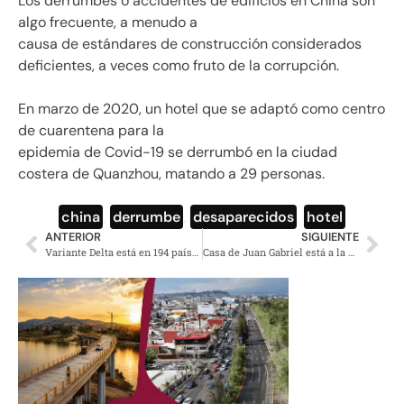
Los derrumbes o accidentes de edificios en China son
algo frecuente, a menudo a
causa de estándares de construcción considerados
deficientes, a veces como fruto de la corrupción.
En marzo de 2020, un hotel que se adaptó como centro
de cuarentena para la
epidemia de Covid-19 se derrumbó en la ciudad
costera de Quanzhou, matando a 29 personas.
china
,
derrumbe
,
desaparecidos
,
hotel
ANTERIOR
SIGUIENTE
Variante Delta está en 194 países y en poco tiempo será la cepa dominante
Casa de Juan Gabriel está a la venta y así es por dentro