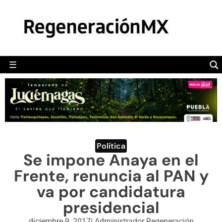
MÉXICO
POLÍTICA
MUNDO
☰
RegeneraciónMX
Sitio de noticias libre e independiente
CAMALEÓN
OPINIÓN
DEPORTES
ENGLISH SECTION
Política
Se impone Anaya en el
VIDEOS
Frente, renuncia al PAN y
va por candidatura
presidencial
diciembre 9, 2017
|
Administrador Regeneración