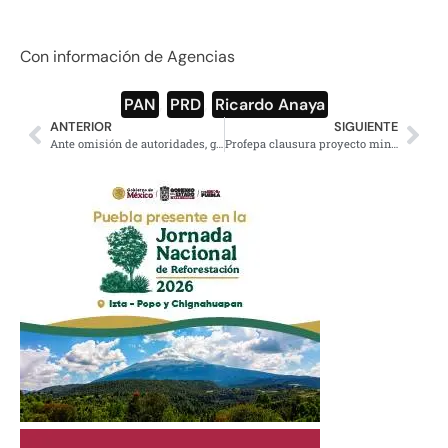
Con información de Agencias
PAN
,
PRD
,
Ricardo Anaya
ANTERIOR
SIGUIENTE
Ante omisión de autoridades, guerrerenses se unen para ahuyentar a balazos a criminales
Profepa clausura proyecto minero en Ensenada, BC