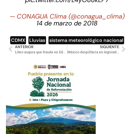
— CONAGUA Clima (@conagua_clima)
14 de marzo de 2018
CDMX
,
Lluvias
,
sistema meteorológico nacional
ANTERIOR
SIGUIENTE
Libro augura que fraude en Edomex podría replicarse en elecciones federales
México despilfarra en legisladores, cada año se destinan mil 388 millones de dólares