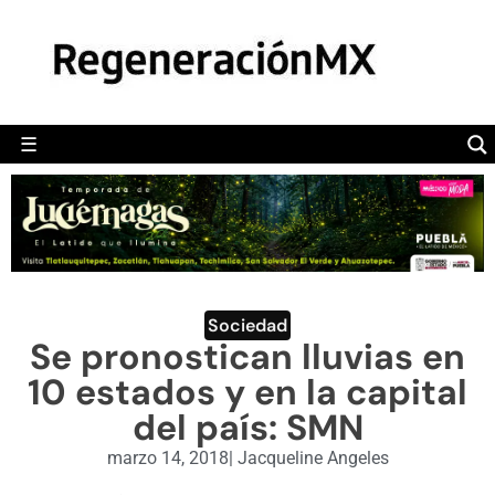
MÉXICO
POLÍTICA
MUNDO
☰
RegeneraciónMX
Sitio de noticias libre e independiente
CAMALEÓN
OPINIÓN
DEPORTES
ENGLISH SECTION
Sociedad
Se pronostican lluvias en
VIDEOS
10 estados y en la capital
del país: SMN
marzo 14, 2018
|
Jacqueline Angeles