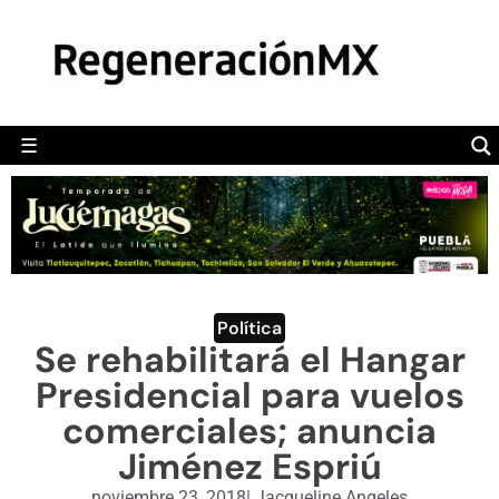
MÉXICO
POLÍTICA
MUNDO
☰
RegeneraciónMX
Sitio de noticias libre e independiente
CAMALEÓN
OPINIÓN
DEPORTES
ENGLISH SECTION
Política
Se rehabilitará el Hangar
VIDEOS
Presidencial para vuelos
comerciales; anuncia
Jiménez Espriú
noviembre 23, 2018
|
Jacqueline Angeles