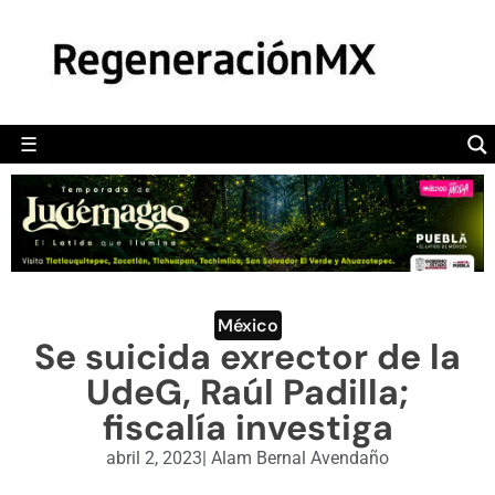
MÉXICO
POLÍTICA
MUNDO
☰
RegeneraciónMX
Sitio de noticias libre e independiente
CAMALEÓN
OPINIÓN
DEPORTES
ENGLISH SECTION
México
Se suicida exrector de la
VIDEOS
UdeG, Raúl Padilla;
fiscalía investiga
abril 2, 2023
|
Alam Bernal Avendaño