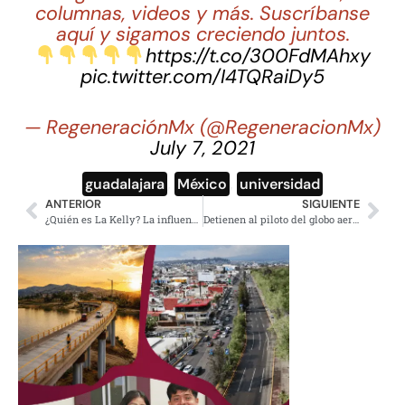
columnas, videos y más. Suscríbanse
aquí y sigamos creciendo juntos.
https://t.co/300FdMAhxy
pic.twitter.com/I4TQRaiDy5
— RegeneraciónMx (@RegeneracionMx)
July 7, 2021
guadalajara
,
México
,
universidad
ANTERIOR
SIGUIENTE
¿Quién es La Kelly? La influencer que se volvió viral por canción de Cartel de Santa
Detienen al piloto del globo aerostático que se quemó en Teotihuacán