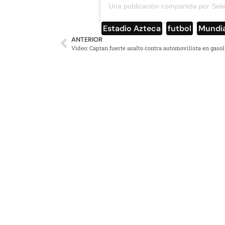
Estadio Azteca
,
futbol
,
Mundia
ANTERIOR