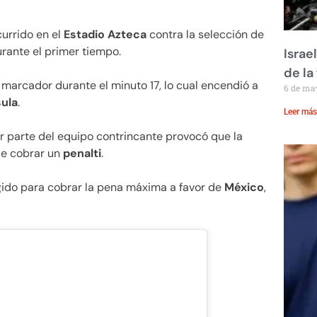
currido en el
Estadio Azteca
contra la selección de
urante el primer tiempo.
Israe
de la 
l marcador durante el minuto 17, lo cual encendió a
6 de ma
sula
.
Leer más
or parte del equipo contrincante provocó que la
de cobrar un
penalti
.
egido para cobrar la pena máxima a favor de
México
,