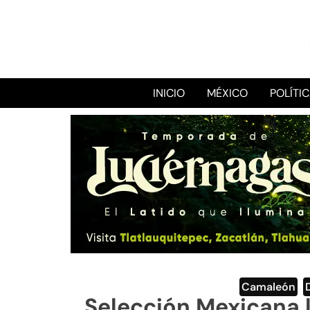
INICIO
MÉXICO
POLÍTI
Camaleón
,
Selección Mexicana l