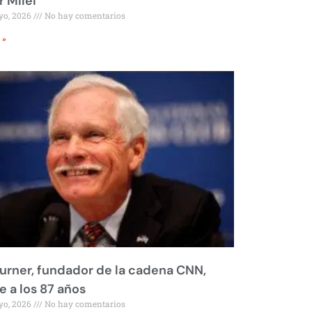
r Milei
yo, 2026
No hay comentarios
 »
urner, fundador de la cadena CNN,
 a los 87 años
yo, 2026
No hay comentarios