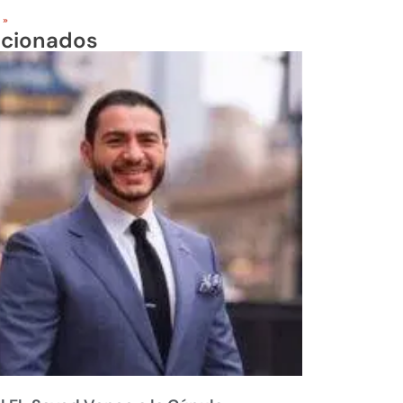
 »
acionados