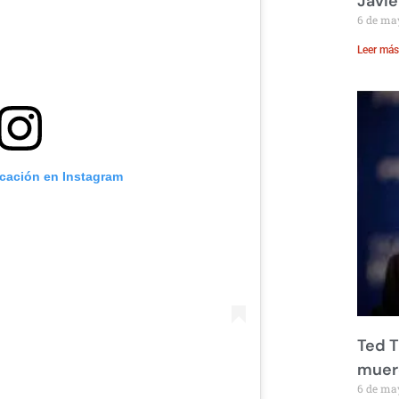
Javie
6 de ma
Leer más
icación en Instagram
Ted T
muere
6 de ma