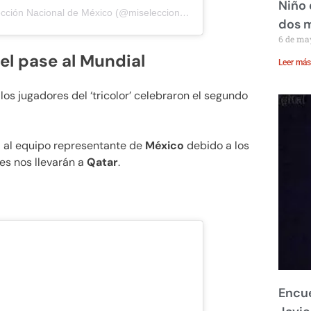
Niño 
Una publicación compartida por Selección Nacional de México (@miseleccionmx)
dos 
6 de ma
el pase al Mundial
Leer más
los jugadores del ‘tricolor’ celebraron el segundo
a al equipo representante de
México
debido a los
es nos llevarán a
Qatar
.
Encue