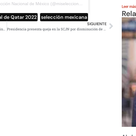
Una publicación compartida por Selección Nacional de México (@miseleccionmx)
Leer más
Rel
l de Qatar 2022
,
selección mexicana
SIGUIENTE
Video: Captan fuerte asalto contra automovilista en gasolinera de Edomex
Presidencia presenta queja en la SCJN por disminución de casillas para revocación