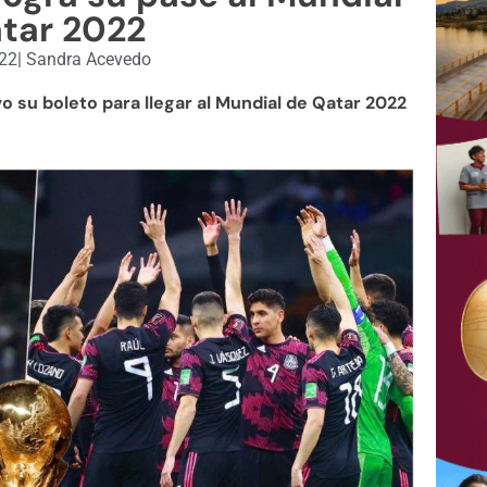
tar 2022
022
|
Sandra Acevedo
o su boleto para llegar al Mundial de Qatar 2022