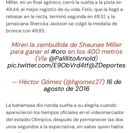
Miller, en un final agónico, cerró la vuelta a la pista en
49.44, el mejor registro de su vida. Felix, que la llegó a
rebasar en la recta, terminó segunda en 49.51, y la
jamaicana Shericka Jackson se colgó la medalla de
bronce con 49.85.
Miren la zambullida de Shaunae Miller
para ganar el
#oro
en los 400 metros
(Vía
@PalillitoArnold
)
pic.twitter.com/E9ObVrd4tf
@ZDeportes
— Héctor Gómez (@hgomez27)
16 de
agosto de 2016
La bahamesa dio rienda suelta a su alegría cuando
aparecieron los tiempos oficiales en el videomarcador
del estadio Olímpico, después de permanecer las dos
unos segundos a la expectativa, sin saber quien había