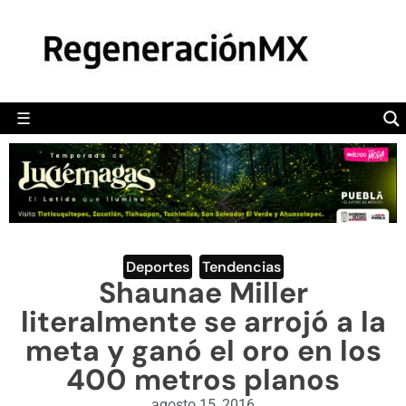
MÉXICO
POLÍTICA
MUNDO
☰
RegeneraciónMX
Sitio de noticias libre e independiente
CAMALEÓN
OPINIÓN
DEPORTES
ENGLISH SECTION
Deportes
,
Tendencias
Shaunae Miller
VIDEOS
literalmente se arrojó a la
meta y ganó el oro en los
400 metros planos
agosto 15, 2016