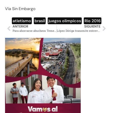
Vía Sin Embargo
atletismo
,
brasil
,
juegos olímpicos
,
Río 2016
ANTERIOR
SIGUIENTE
Para ahorrarse abucheos Temer se ausentará de clausura de Río 2016
López Dóriga transmite entrevista a EPN, las redes se burlan