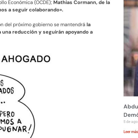
rollo Económica (OCDE);
Mathias Cormann, de la
mos a seguir colaborando».
ión del próximo gobierno se mantendrá
la
 a una reducción y seguirán apoyando a
Abdul
Demó
5 de ago
Leer más