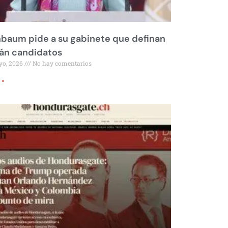
baum pide a su gabinete que definan
rán candidatos
yo, 2026
No hay comentarios
 »