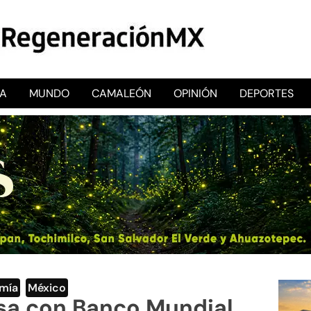
CA
MUNDO
CAMALEÓN
OPINIÓN
DEPORTES
RegeneraciónMX
Sitio de noticias libre e independiente
mía
,
México
a con Banco Mundial,