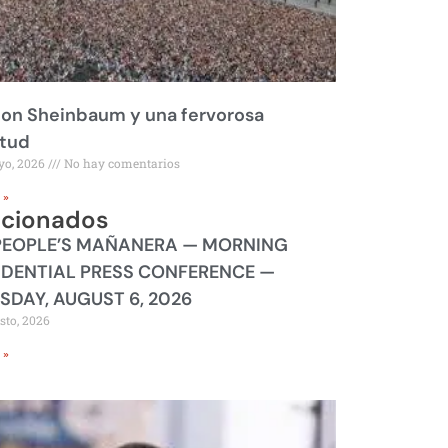
on Sheinbaum y una fervorosa
itud
yo, 2026
No hay comentarios
 »
acionados
PEOPLE’S MAÑANERA — MORNING
IDENTIAL PRESS CONFERENCE —
SDAY, AUGUST 6, 2026
sto, 2026
 »