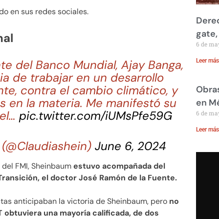
o en sus redes sociales.
Derec
gate,
nal
6 de ma
nte del Banco Mundial, Ajay Banga,
Leer más
a de trabajar en un desarrollo
te, contra el cambio climático, y
Obras
s en la materia. Me manifestó su
en M
del…
pic.twitter.com/iUMsPfe59G
6 de ma
Leer más
 (@Claudiashein)
June 6, 2024
ra del FMI, Sheinbaum
estuvo acompañada del
ransición, el doctor José Ramón de la Fuente.
stas anticipaban la victoria de Sheinbaum, pero
no
obtuviera una mayoría calificada, de dos