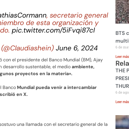
thiasCormann
, secretario general
miembro de esta organización y
ndo.
pic.twitter.com/5iFvqi87cl
BTS c
mult
 (@Claudiashein)
June 6, 2024
6 de ma
Leer más
con el presidente del Banco Mundial (BM), Ajay
Rel
n desarrollo sustentable, el medio
ambiente,
THE 
algunos proyectos en la materia».
PRES
THUR
el Banco
Mundial pueda venir a intercambiar
6 de ago
scribió en X.
Leer más
sostuvo una llamada con el secretario general de la