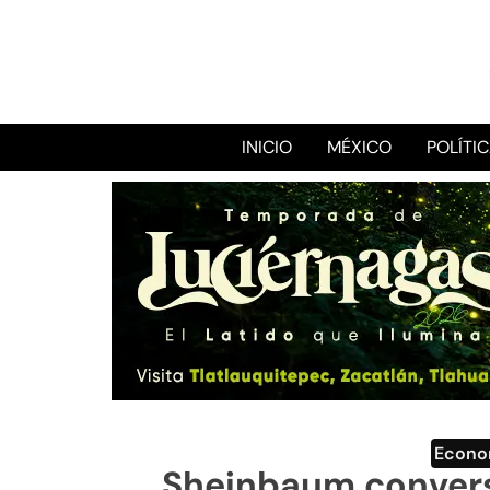
INICIO
MÉXICO
POLÍTI
Econo
Sheinbaum convers