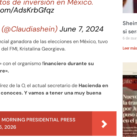
tos de inversión en México.
.com/AdsKrbGfqz
Shein
 (@Claudiashein)
June 7, 2024
si se
6 de ma
cial ganadora de las elecciones en México, tuvo
del FMI, Kristalina Georgieva.
Leer más
 con el organismo f
inanciero durante su
re».
z de la O, el actual secretario de
Hacienda en
o conoces. Y vamos a tener una muy buena
 MORNING PRESIDENTIAL PRESS
, 2026