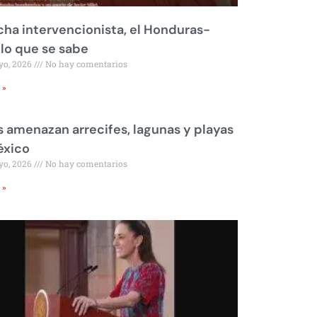
ha intervencionista, el Honduras-
 lo que se sabe
yo, 2026
No hay comentarios
 »
 amenazan arrecifes, lagunas y playas
éxico
yo, 2026
No hay comentarios
 »