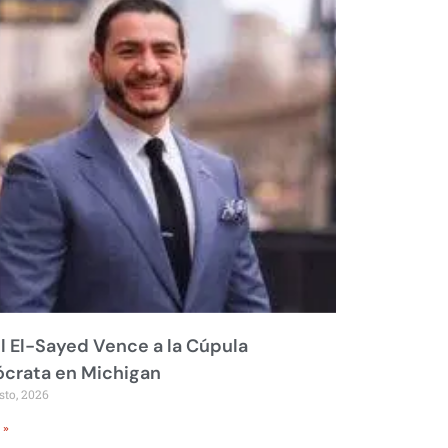
 El-Sayed Vence a la Cúpula
crata en Michigan
sto, 2026
 »