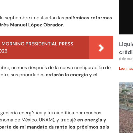
 de septiembre impulsarían las
polémicas reformas
ndrés Manuel López Obrador.
 MORNING PRESIDENTIAL PRESS
Liqui
026
crédi
6 de ma
tubre, un mes después de la nueva configuración de
Leer más
ntre sus prioridades
estarán la energía y el
eniería energética y fui científica por muchos
ónoma de México, UNAM), y trabajé
en energía y
 parte de mi mandato durante los próximos seis