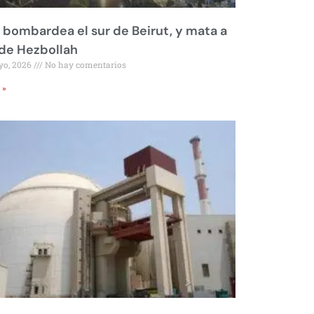
l bombardea el sur de Beirut, y mata a
 de Hezbollah
yo, 2026
No hay comentarios
 »