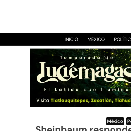
INICIO
MÉXICO
POLÍTI
México
,
P
Sheinbaum responde