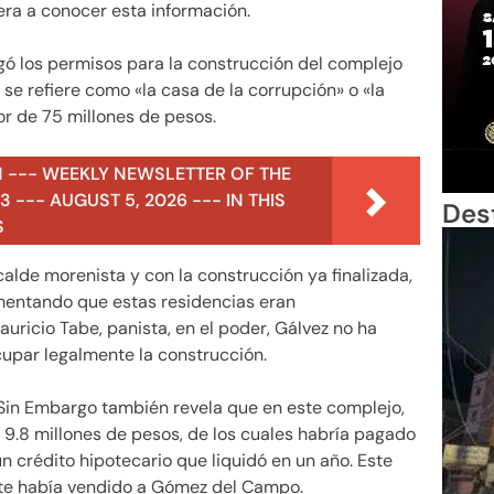
era a conocer esta información.
gó los permisos para la construcción del complejo
se refiere como «la casa de la corrupción» o «la
or de 75 millones de pesos.
N --- WEEKLY NEWSLETTER OF THE
 --- AUGUST 5, 2026 --- IN THIS
Des
S
alde morenista y con la construcción ya finalizada,
mentando que estas residencias eran
uricio Tabe, panista, en el poder, Gálvez no ha
upar legalmente la construcción.
o Sin Embargo también revela que en este complejo,
9.8 millones de pesos, de los cuales habría pagado
 un crédito hipotecario que liquidó en un año. Este
e había vendido a Gómez del Campo.