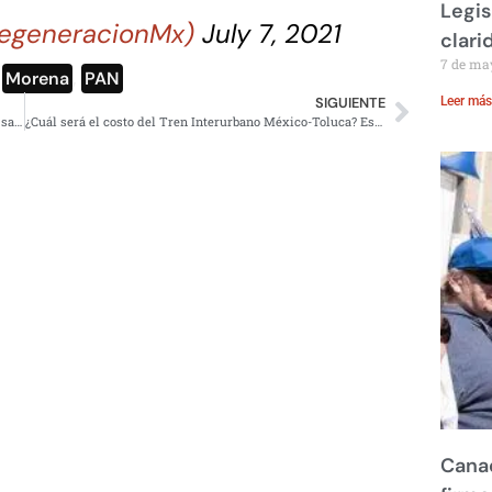
Legis
egeneracionMx)
July 7, 2021
clari
7 de ma
,
Morena
,
PAN
Leer más
SIGUIENTE
Muere el artista Fernando Botero; ¿de qué murió? Esto se sabe
¿Cuál será el costo del Tren Interurbano México-Toluca? Esto debes saber
Canad