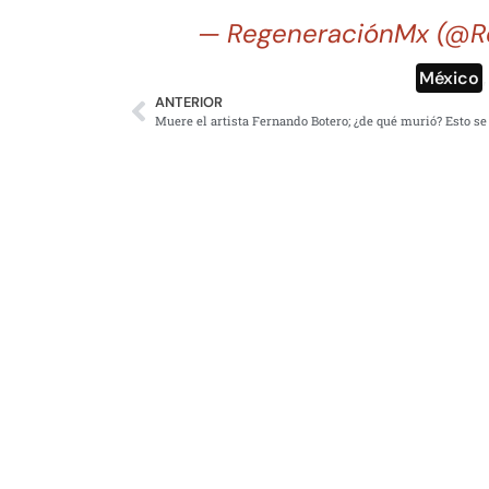
— RegeneraciónMx (@R
México
ANTERIOR