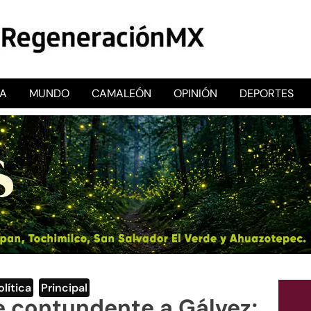
CA
MUNDO
CAMALEÓN
OPINIÓN
DEPORTES
RegeneraciónMX
Sitio de noticias libre e independiente
olítica
,
Principal
 contundente a Gálvez;