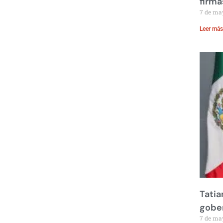
firma
7 de ma
Leer más
Tatia
gobe
7 de ma