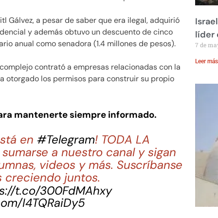
l Gálvez, a pesar de saber que era ilegal, adquirió
Israe
idencial y además obtuvo un descuento de cinco
líder
ario anual como senadora (1.4 millones de pesos).
7 de ma
Leer más
 complejo contrató a empresas relacionadas con la
a otorgado los permisos para construir su propio
para mantenerte siempre informado.
stá en
#Telegram
! TODA LA
sumarse a nuestro canal y sigan
lumnas, videos y más. Suscríbanse
 creciendo juntos.
s://t.co/300FdMAhxy
.com/I4TQRaiDy5