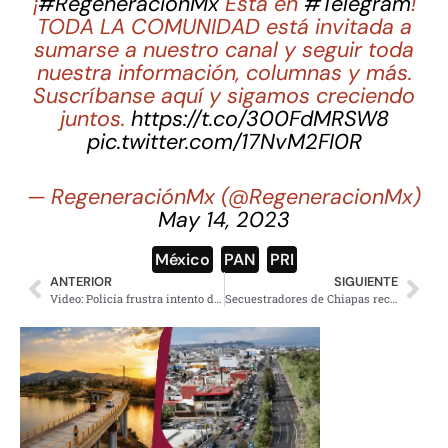
¡
#RegeneraciónMx
Está en
#Telegram
!
TODA LA COMUNIDAD está invitada a
sumarse a nuestro canal y seguir toda
nuestra información, columnas y más.
Suscríbanse aquí y sigamos creciendo
juntos.
https://t.co/300FdMRSW8
pic.twitter.com/17NvM2FI0R
— RegeneraciónMx (@RegeneracionMx)
May 14, 2023
México
,
PAN
,
PRI
ANTERIOR
SIGUIENTE
Video: Policía frustra intento de femicidio; neutraliza con dos disparos al atacante
Secuestradores de Chiapas reciben condena de 180 años de prisión