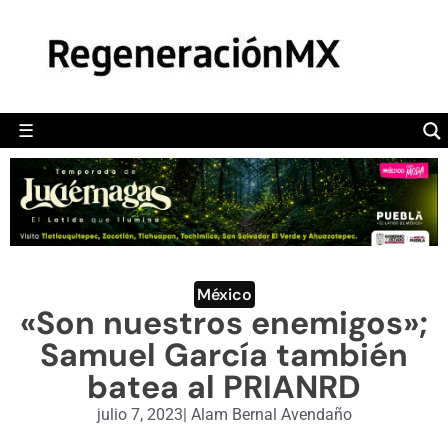
MÉXICO
POLÍTICA
MUNDO
☰
RegeneraciónMX
Sitio de noticias libre e independiente
CAMALEÓN
OPINIÓN
DEPORTES
ENGLISH SECTION
México
«Son nuestros enemigos»;
VIDEOS
Samuel García también
batea al PRIANRD
julio 7, 2023
|
Alam Bernal Avendaño