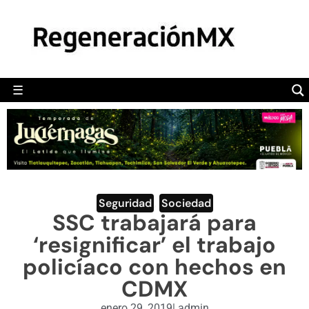
MÉXICO
POLÍTICA
MUNDO
☰
RegeneraciónMX
Sitio de noticias libre e independiente
CAMALEÓN
OPINIÓN
DEPORTES
ENGLISH SECTION
Seguridad
,
Sociedad
SSC trabajará para
VIDEOS
‘resignificar’ el trabajo
policíaco con hechos en
CDMX
enero 29, 2019
|
admin