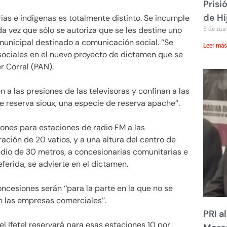
Prisi
de Hi
rias e indígenas es totalmente distinto. Se incumple
6 de ma
da vez que sólo se autoriza que se les destine uno
municipal destinado a comunicación social. ‘‘Se
Leer más
sociales en el nuevo proyecto de dictamen que se
er Corral (PAN).
a las presiones de las televisoras y confinan a las
e reserva sioux, una especie de reserva apache’’.
iones para estaciones de radio FM a las
ación de 20 vatios, y a una altura del centro de
edio de 30 metros, a concesionarias comunitarias e
eferida, se advierte en el dictamen.
concesiones serán ‘‘para la parte en la que no se
las empresas comerciales’’.
PRI a
l Ifetel reservará para esas estaciones 10 por