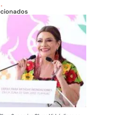
 »
acionados