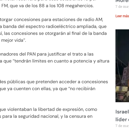
Moren
 FM, que va de los 88 a los 108 megahercios.
7 de ma
Leer más
otorgar concesiones para estaciones de radio AM,
la banda del espectro radioeléctrico ampliada, que
sí, las concesiones se otorgarán al final de la banda
mejor vida’’.
adores del PAN para justificar el trato a las
a que ‘‘tendrán límites en cuanto a potencia y altura
ades públicas que pretenden acceder a concesiones
ue ya cuenten con ellas, ya que ‘‘no recibirán
que violentaban la libertad de expresión, como
Israe
 para la seguridad nacional, y la censura en
líder
7 de ma