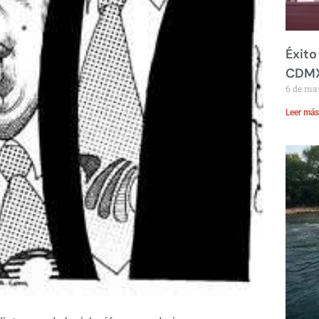
Éxito
CDM
6 de ma
Leer más