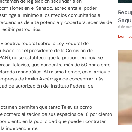
 dictamen de legislación secundaria en
omisiones en el Senado, acrecienta el poder
Recup
estringe al mínimo a los medios comunitarios e
Sequ
frecuencias de alta potencia y cobertura, además de
6 de ma
recibir patrocinios.
Leer más
l Ejecutivo federal sobre la Ley Federal de
ulsado por el presidente de la Comisión de
PAN), no se establece que la preponderancia se
mpresa Televisa, que concentra más de 50 por ciento
eclarada monopólica. Al mismo tiempo, en el artículo
la empresa de Emilio Azcárraga de concentrar más
dad de autorización del Instituto Federal de
dictamen permiten que tanto Televisa como
 comercialización de sus espacios de 18 por ciento
 por ciento en la publicidad que pueden contratar
y la independiente.