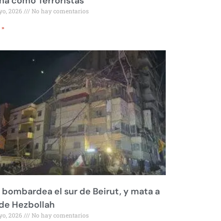
a como Terroristas
yo, 2026
No hay comentarios
 »
l bombardea el sur de Beirut, y mata a
 de Hezbollah
yo, 2026
No hay comentarios