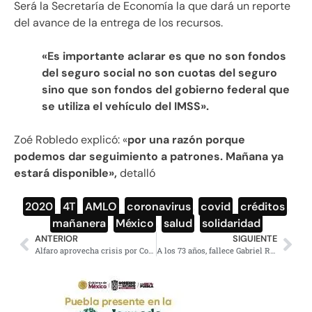
Será la Secretaría de Economía la que dará un reporte
del avance de la entrega de los recursos.
«Es importante aclarar es que no son fondos
del seguro social no son cuotas del seguro
sino que son fondos del gobierno federal que
se utiliza el vehículo del IMSS».
Zoé Robledo explicó: «
por una razón porque
podemos dar seguimiento a patrones. Mañana ya
estará disponible»,
detalló
2020
,
4T
,
AMLO
,
coronavirus
,
covid
,
créditos
,
mañanera
,
México
,
salud
,
solidaridad
ANTERIOR
SIGUIENTE
Alfaro aprovecha crisis por Covid, entrega cubrebocas con propaganda
A los 73 años, fallece Gabriel Retes, director de ‘El bulto’