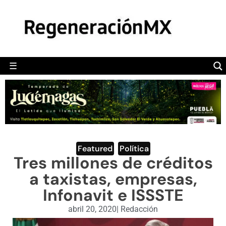
MÉXICO
POLÍTICA
MUNDO
☰
RegeneraciónMX
Sitio de noticias libre e independiente
CAMALEÓN
OPINIÓN
DEPORTES
ENGLISH SECTION
Featured
,
Política
Tres millones de créditos
VIDEOS
a taxistas, empresas,
Infonavit e ISSSTE
abril 20, 2020
|
Redacción