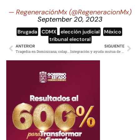
— RegeneraciónMx (@RegeneracionMx)
September 20, 2023
Brugada
,
CDMX
,
elección judicial
,
México
,
tribunal electoral
ANTERIOR
SIGUIENTE
Tragedia en Dominicana, colapsa techo de discoteca, esto se sabe
Integración y ayuda mutua de América Latina y el Caribe: Sheinbaum