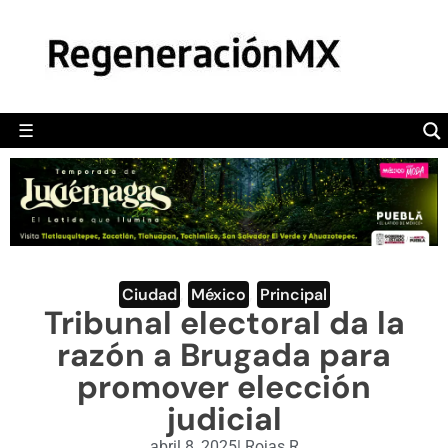
MÉXICO
POLÍTICA
MUNDO
☰
RegeneraciónMX
Sitio de noticias libre e independiente
CAMALEÓN
OPINIÓN
DEPORTES
ENGLISH SECTION
Ciudad
,
México
,
Principal
Tribunal electoral da la
VIDEOS
razón a Brugada para
promover elección
judicial
abril 8, 2025
|
Rojas R