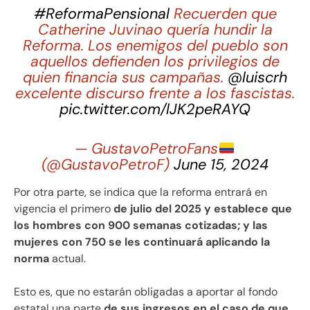
#ReformaPensional
Recuerden que
Catherine Juvinao quería hundir la
Reforma. Los enemigos del pueblo son
aquellos defienden los privilegios de
quien financia sus campañas.
@luiscrh
excelente discurso frente a los fascistas.
pic.twitter.com/lJK2peRAYQ
— GustavoPetroFans
(@GustavoPetroF)
June 15, 2024
Por otra parte, se indica que la reforma entrará en
vigencia el primero
de julio del 2025 y establece que
los hombres con 900 semanas cotizadas; y las
mujeres con 750 se les continuará aplicando la
norma
actual.
Esto es, que no estarán obligadas a aportar al fondo
estatal una parte
de sus ingresos en el caso de que