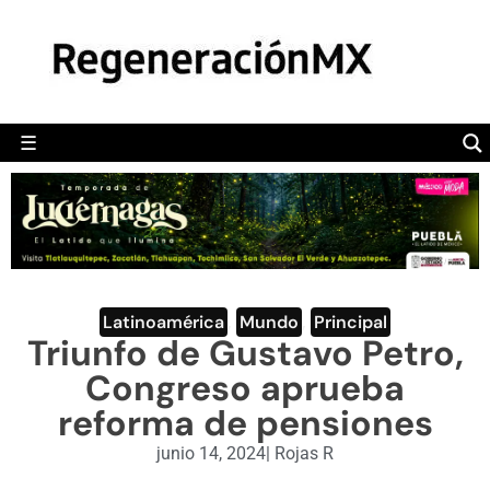
MÉXICO
POLÍTICA
MUNDO
☰
RegeneraciónMX
Sitio de noticias libre e independiente
CAMALEÓN
OPINIÓN
DEPORTES
ENGLISH SECTION
Latinoamérica
,
Mundo
,
Principal
Triunfo de Gustavo Petro,
VIDEOS
Congreso aprueba
reforma de pensiones
junio 14, 2024
|
Rojas R