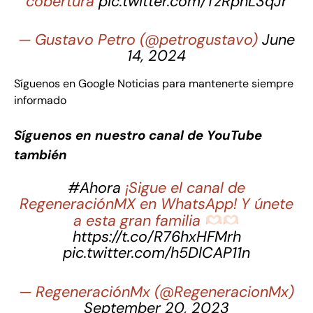
cobertura
pic.twitter.com/TzRpnL3qJr
— Gustavo Petro (@petrogustavo)
June
14, 2024
Síguenos en Google Noticias para mantenerte siempre
informado
Síguenos en nuestro canal de YouTube
también
#Ahora
¡Sigue el canal de
RegeneraciónMX en WhatsApp! Y únete
a esta gran familia
https://t.co/R76hxHFMrh
pic.twitter.com/h5DlCAP11n
— RegeneraciónMx (@RegeneracionMx)
September 20, 2023