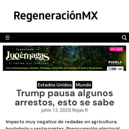
MÉXICO
POLÍTICA
MUNDO
☰
RegeneraciónMX
Sitio de noticias libre e independiente
CAMALEÓN
OPINIÓN
DEPORTES
ENGLISH SECTION
Estados Unidos
,
Mundo
Trump pausa algunos
VIDEOS
arrestos, esto se sabe
junio 13, 2025
|
Rojas R
Impacto muy negativo de redadas en agricultura,
hostelería y restaurantes. Preocupación electoral.