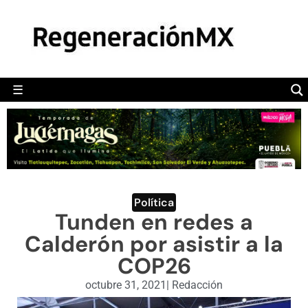
MÉXICO
POLÍTICA
MUNDO
☰
RegeneraciónMX
Sitio de noticias libre e independiente
CAMALEÓN
OPINIÓN
DEPORTES
ENGLISH SECTION
Política
Tunden en redes a
VIDEOS
Calderón por asistir a la
COP26
octubre 31, 2021
|
Redacción