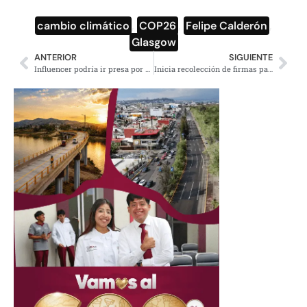
cambio climático
,
COP26
,
Felipe Calderón
,
Glasgow
ANTERIOR
SIGUIENTE
Influencer podría ir presa por ayudar a su madre a fugarse de la cárcel
Inicia recolección de firmas para revocación de mandato