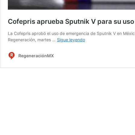
Cofepris aprueba Sputnik V para su us
La Cofepris aprobó el uso de emergencia de Sputnik V en México
Cofepris
Regeneración, martes …
Sigue leyendo
aprueba
Sputnik
RegeneraciónMX
V
para
su
uso
de
emergencia