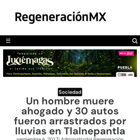
MÉXICO
POLÍTICA
MUNDO
☰
RegeneraciónMX
Sitio de noticias libre e independiente
CAMALEÓN
OPINIÓN
DEPORTES
ENGLISH SECTION
Sociedad
Un hombre muere
VIDEOS
ahogado y 30 autos
fueron arrastrados por
lluvias en Tlalnepantla
septiembre 6, 2017
|
Administrador Regeneración