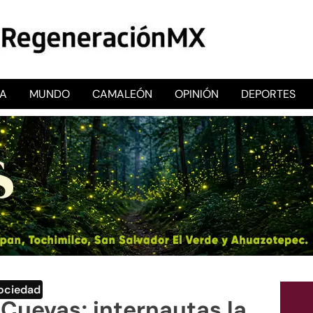
CA
MUNDO
CAMALEÓN
OPINIÓN
DEPORTES
RegeneraciónMX
Sitio de noticias libre e independiente
ociedad
Cuevas; internautas la