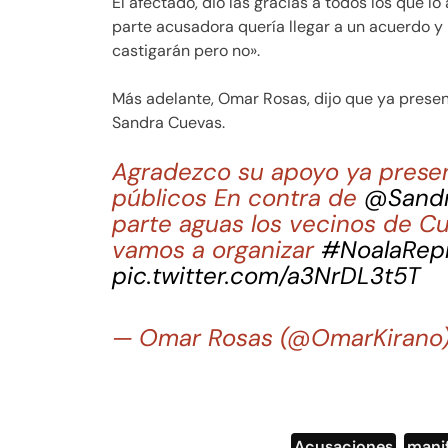
El afectado, dio las gracias a todos los que l
parte acusadora quería llegar a un acuerdo y 
castigarán pero no».
Más adelante, Omar Rosas, dijo que ya presen
Sandra Cuevas.
Agradezco su apoyo ya presen
públicos En contra de
@Sand
parte aguas los vecinos de C
vamos a organizar
#NoalaRep
pic.twitter.com/a3NrDL3t5T
— Omar Rosas (@OmarKirano
Acusaciones
,
mani