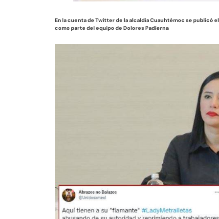
En la cuenta de Twitter de la a
lcaldía Cuauhtémoc se publicó e
como parte del equipo de Dolores Padierna