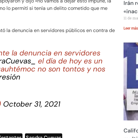
o apoyaron y dijo «no vamos a dejar esto impune, la
Irán 
no lo permití si tenía un delito cometido que me
«inac
11 de m
Leer más
tó la denuncia en servidores públicos en contra de
te la denuncia en servidores
raCuevas_
el día de hoy es un
uauhtémoc no son tontos y nos
resión
)
October 31, 2021
Calif
festantes
,
Sandra Cuevas