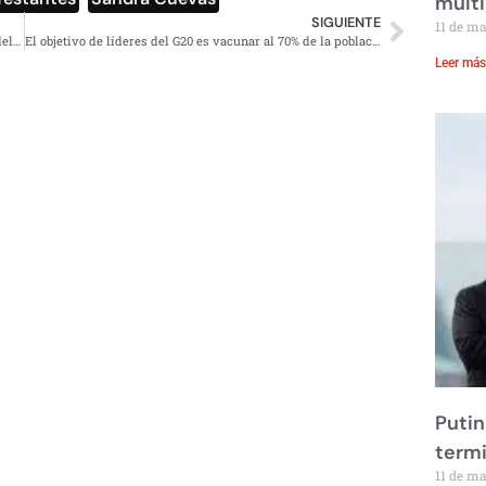
multi
SIGUIENTE
11 de m
CDMX y Corea, los invitados de honor para la edición 50 del Cervantino
El objetivo de líderes del G20 es vacunar al 70% de la población del mundo para 2022
Leer más
Putin
term
11 de m