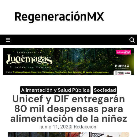
MÉXICO
POLÍTICA
MUNDO
☰
RegeneraciónMX
Sitio de noticias libre e independiente
CAMALEÓN
OPINIÓN
DEPORTES
ENGLISH SECTION
Alimentación y Salud Pública
,
Sociedad
Unicef y DIF entregarán
VIDEOS
80 mil despensas para
alimentación de la niñez
junio 11, 2020
|
Redacción