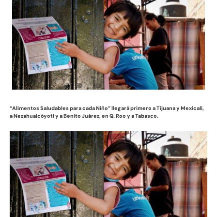
“Alimentos Saludables para cada Niño” llegará primero a Tijuana y Mexicali,
a Nezahualcóyotl y a Benito Juárez, en Q. Roo y a Tabasco.