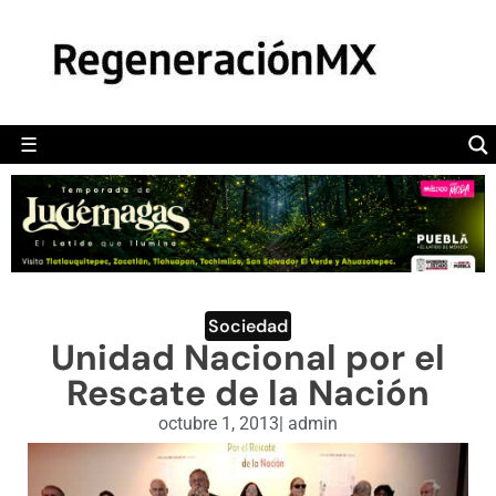
MÉXICO
POLÍTICA
MUNDO
☰
RegeneraciónMX
Sitio de noticias libre e independiente
CAMALEÓN
OPINIÓN
DEPORTES
ENGLISH SECTION
Sociedad
Unidad Nacional por el
VIDEOS
Rescate de la Nación
octubre 1, 2013
|
admin