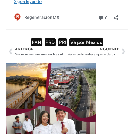
PAN
,
PRD
,
PRI
,
Va por México
ANTERIOR
SIGUIENTE
Vacunación iniciará en tres alcaldías: Sheinbaum
Venezuela reitera apoyo de oxígeno a Brasil