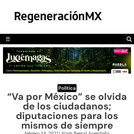
MÉXICO
POLÍTICA
MUNDO
☰
RegeneraciónMX
Sitio de noticias libre e independiente
CAMALEÓN
OPINIÓN
DEPORTES
ENGLISH SECTION
Política
“Va por México” se olvida
VIDEOS
de los ciudadanos;
diputaciones para los
mismos de siempre
febrero 14, 2021
|
Alam Bernal Avendaño