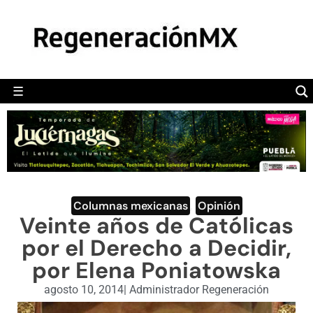
MÉXICO
POLÍTICA
MUNDO
☰
RegeneraciónMX
Sitio de noticias libre e independiente
CAMALEÓN
OPINIÓN
DEPORTES
ENGLISH SECTION
Columnas mexicanas
,
Opinión
Veinte años de Católicas
VIDEOS
por el Derecho a Decidir,
por Elena Poniatowska
agosto 10, 2014
|
Administrador Regeneración