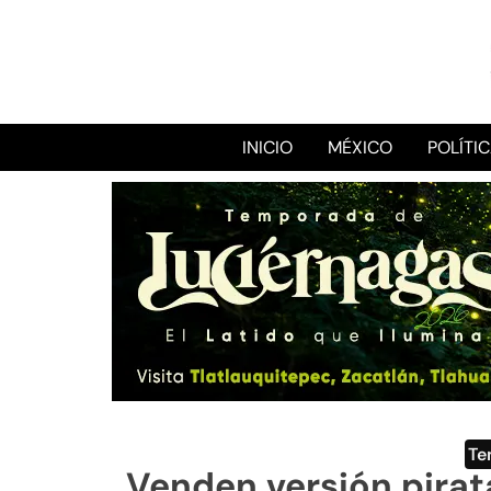
INICIO
MÉXICO
POLÍTI
Te
Venden versión pirata