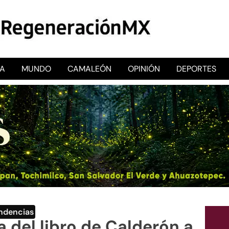
CA
MUNDO
CAMALEÓN
OPINIÓN
DEPORTES
RegeneraciónMX
Sitio de noticias libre e independiente
ndencias
 del libro de Calderón a