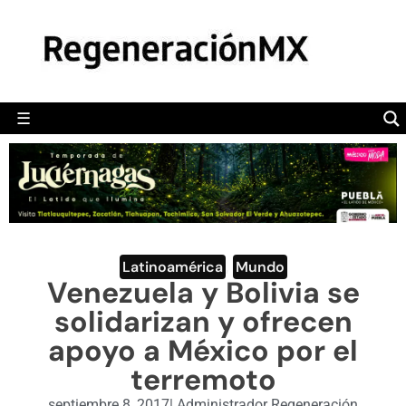
MÉXICO
POLÍTICA
MUNDO
☰
RegeneraciónMX
Sitio de noticias libre e independiente
CAMALEÓN
OPINIÓN
DEPORTES
ENGLISH SECTION
Latinoamérica
,
Mundo
Venezuela y Bolivia se
VIDEOS
solidarizan y ofrecen
apoyo a México por el
terremoto
septiembre 8, 2017
|
Administrador Regeneración