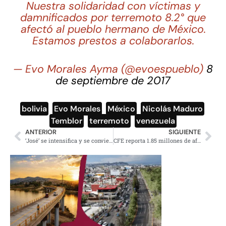
Nuestra solidaridad con víctimas y
damnificados por terremoto 8.2° que
afectó al pueblo hermano de México.
Estamos prestos a colaborarlos.
— Evo Morales Ayma (@evoespueblo)
8
de septiembre de 2017
bolivia
,
Evo Morales
,
México
,
Nicolás Maduro
,
Temblor
,
terremoto
,
venezuela
ANTERIOR
SIGUIENTE
‘José’ se intensifica y se convierte en huracán categoría 4
CFE reporta 1.85 millones de afectados por cortes de electricidad tras el sismo