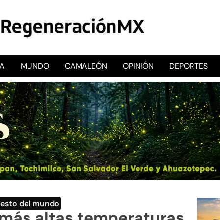
CA
MUNDO
CAMALEÓN
OPINIÓN
DEPORTES
RegeneraciónMX
Sitio de noticias libre e independiente
Resto del mundo
más altas temperaturas