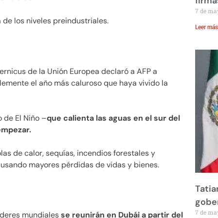
firma
7 de ma
 de los niveles preindustriales.
Leer más
ernicus de la Unión Europea declaró a AFP a
lemente el año más caluroso que haya vivido la
 de El Niño –
que calienta las aguas en el sur del
empezar.
s de calor, sequías, incendios forestales y
ausando mayores pérdidas de vidas y bienes.
Tatia
gobe
7 de ma
 líderes mundiales
se reunirán en Dubái a partir del