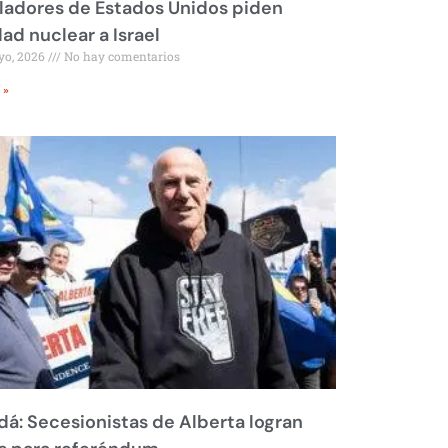
ladores de Estados Unidos piden
dad nuclear a Israel
yo, 2026
No hay comentarios
 »
á: Secesionistas de Alberta logran