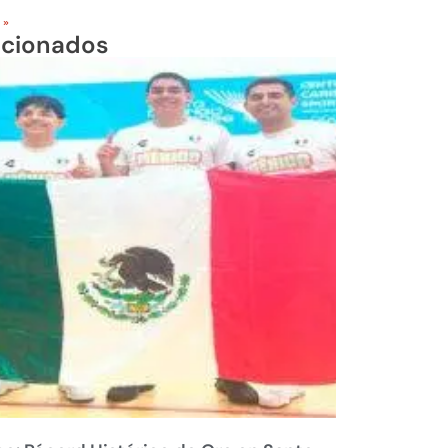
 »
acionados