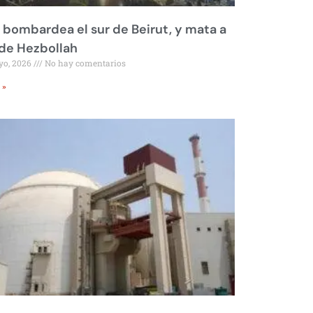
l bombardea el sur de Beirut, y mata a
 de Hezbollah
yo, 2026
No hay comentarios
 »