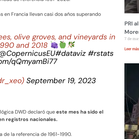
s en Francia llevan casi dos años superando
PRI a
Moren
ees, olive groves, and vineyards in
7 de ma
1990 and 2018
Leer más
@CopernicusEU
#dataviz
#rstats
.com/qQmyamBi77
dr_xeo)
September 19, 2023
rológica DWD declaró que
este mes ha sido el
n registros nacionales.
a de la referencia de 1961-1990.