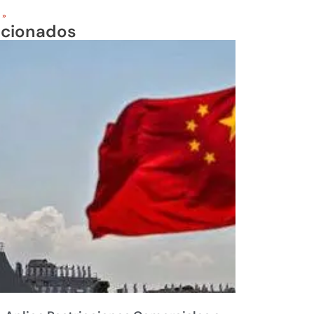
 »
acionados