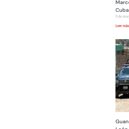
Marco
Cuba
5 de ma
Leer más
Guana