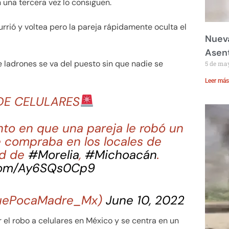
n una tercera vez lo consiguen.
rrió y voltea pero la pareja rápidamente oculta el
Nueva
Asent
 ladrones se va del puesto sin que nadie se
5 de ma
Leer más
DE CELULARES
o en que una pareja le robó un
e compraba en los locales de
ad de
#Morelia
,
#Michoacán
.
.com/Ay6SQs0Cp9
ePocaMadre_Mx)
June 10, 2022
el robo a celulares en México y se centra en un