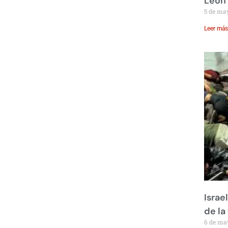
León
5 de ma
Leer más
Israe
de la 
6 de ma