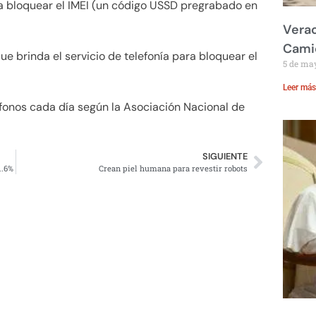
a bloquear el IMEI (un código USSD pregrabado en
Verac
Cami
e brinda el servicio de telefonía para bloquear el
5 de ma
Leer más
éfonos cada día según la Asociación Nacional de
SIGUIENTE
1.6%
Crean piel humana para revestir robots