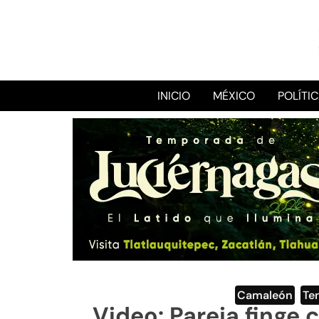
INICIO
MÉXICO
POLÍTI
Camaleón
,
Te
Video: Pareja finge