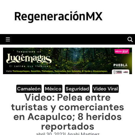
MÉXICO
POLÍTICA
MUNDO
☰
RegeneraciónMX
Sitio de noticias libre e independiente
CAMALEÓN
OPINIÓN
DEPORTES
ENGLISH SECTION
Camaleón
,
México
,
Seguridad
,
Video Viral
Video: Pelea entre
VIDEOS
turistas y comerciantes
en Acapulco; 8 heridos
reportados
abril 30, 2023
|
Anahi Martinez