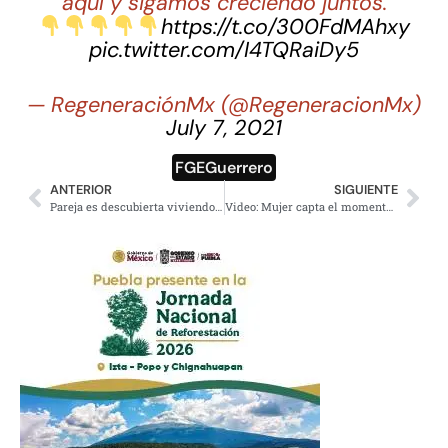
aquí y sigamos creciendo juntos.
https://t.co/300FdMAhxy
pic.twitter.com/I4TQRaiDy5
— RegeneraciónMx (@RegeneracionMx)
July 7, 2021
FGEGuerrero
ANTERIOR
SIGUIENTE
Pareja es descubierta viviendo en un mausoleo de Quintana Roo
Video: Mujer capta el momento en que combi la atropella