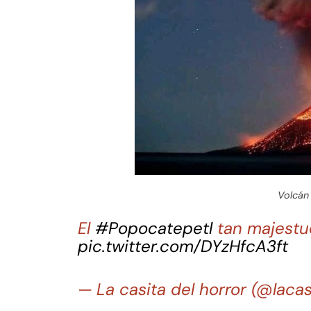
Volcán
El
#Popocatepetl
tan majestu
pic.twitter.com/DYzHfcA3ft
— La casita del horror (@laca