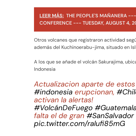
LEER MÁS:
THE PEOPLE'S MAÑANERA ---
CONFERENCE --- TUESDAY, AUGUST 4, 2
Otros volcanes que registraron actividad segú
además del Kuchinoerabu-jima, situado en Is
A los que se añade el volcán Sakurajima, ubic
Indonesia
Actualizacion aparte de esto
#indonesia
erupcionan,
#Chil
activan la alertas!
#VolcánDeFuego
#Guatemal
falta el de gran
#SanSalvador
pic.twitter.com/ralufi85mG