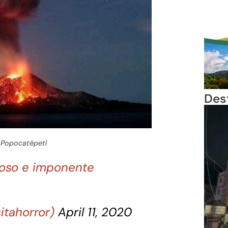
Des
 Popocatépetl
oso e imponente
sitahorror)
April 11, 2020