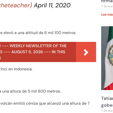
firma
theteacher)
April 11, 2020
7 de ma
Leer más
e elevó a una altitud de 6 mil 100 metros.
N --- WEEKLY NEWSLETTER OF THE
 --- AUGUST 5, 2026 --- IN THIS
S
nci en Indonesia.
 una altura de 5 mil 800 metros.
Tatia
 volcán emitió ceniza que alcanzó una altura de 7
gobe
7 de ma