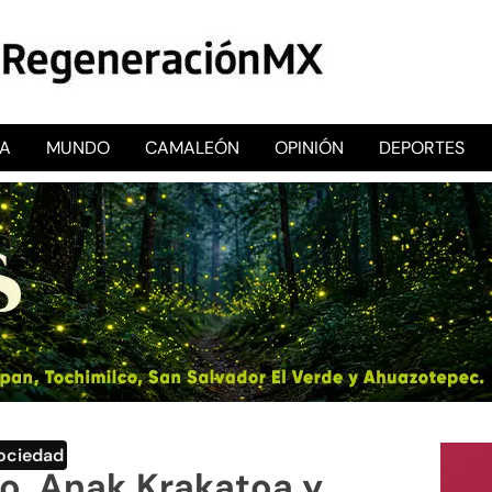
CA
MUNDO
CAMALEÓN
OPINIÓN
DEPORTES
RegeneraciónMX
Sitio de noticias libre e independiente
ociedad
o, Anak Krakatoa y