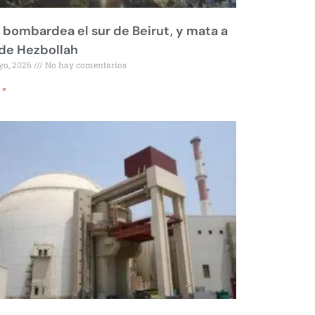
l bombardea el sur de Beirut, y mata a
 de Hezbollah
yo, 2026
No hay comentarios
 »