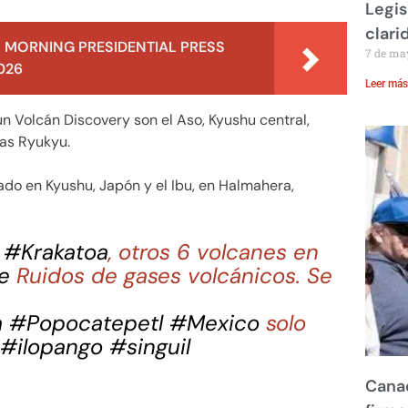
Legis
clari
 MORNING PRESIDENTIAL PRESS
7 de ma
026
Leer más
n Volcán Discovery son el Aso, Kyushu central,
las Ryukyu.
ado en Kyushu, Japón y el Ibu, en Halmahera,
s
#Krakatoa
, otros 6 volcanes en
e
Ruidos de gases volcánicos. Se
a
#Popocatepetl
#Mexico
solo
#ilopango
#singuil
Canad