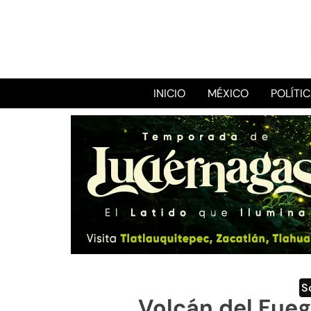
INICIO
MÉXICO
POLÍTI
S
Volcán del Fueg