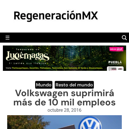
MÉXICO
POLÍTICA
MUNDO
☰
RegeneraciónMX
Sitio de noticias libre e independiente
CAMALEÓN
OPINIÓN
DEPORTES
ENGLISH SECTION
Mundo
,
Resto del mundo
Volkswagen suprimirá
VIDEOS
más de 10 mil empleos
octubre 28, 2016