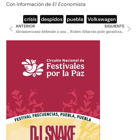
Con información de
El Economista
crisis
,
despidos
,
puebla
,
Volkswagen
ANTERIOR
SIGUIENTE
Afroamericano defiende a una joven de ataque sexual y lo detienen (video)
Ruben Albarrán pide garantizar derechos de la madre tierra en la Constitución