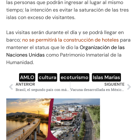
las personas que podrán ingresar al lugar al mismo
tiempo; la intención es evitar la saturación de las tres
islas con exceso de visitantes.
Las visitas serán durante el día y se podrá llegar en
barco;
no se permitirá la construcción de hoteles
para
mantener el status que le dio la
Organización de las
Naciones Unidas
como Patrimonio Inmaterial de la
Humanidad.
AMLO
,
cultura
,
ecoturismo
,
Islas Marías
ANTERIOR
SIGUIENTE
Brasil, el segundo país con más casos de Covid-19
Vacuna desarrollada en México podría combatir variantes de Covid