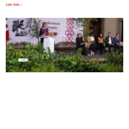
Leer más »
Sheinbaum: Jornada Nacional de
Reforestación en México
5 de agosto, 2026
No hay comentarios
Leer más »
THE PEOPLE’S MAÑANERA — MORNING