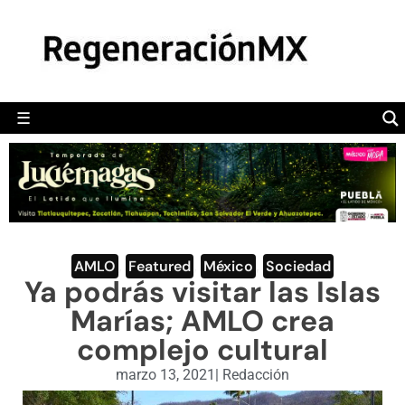
MÉXICO
POLÍTICA
MUNDO
☰
RegeneraciónMX
Sitio de noticias libre e independiente
CAMALEÓN
OPINIÓN
DEPORTES
ENGLISH SECTION
AMLO
,
Featured
,
México
,
Sociedad
Ya podrás visitar las Islas
VIDEOS
Marías; AMLO crea
complejo cultural
marzo 13, 2021
|
Redacción