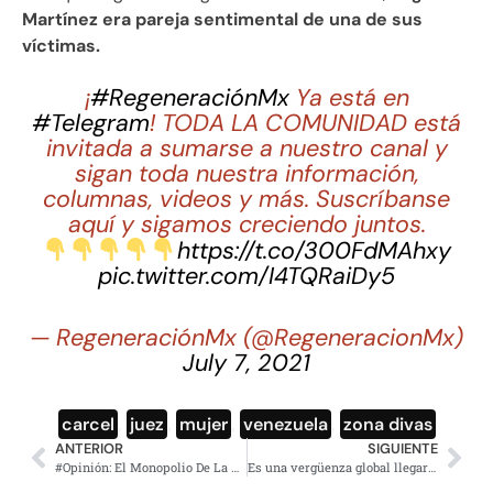
Martínez era pareja sentimental de una de sus
víctimas.
¡
#RegeneraciónMx
Ya está en
#Telegram
! TODA LA COMUNIDAD está
invitada a sumarse a nuestro canal y
sigan toda nuestra información,
columnas, videos y más. Suscríbanse
aquí y sigamos creciendo juntos.
https://t.co/300FdMAhxy
pic.twitter.com/I4TQRaiDy5
— RegeneraciónMx (@RegeneracionMx)
July 7, 2021
carcel
,
juez
,
mujer
,
venezuela
,
zona divas
ANTERIOR
SIGUIENTE
#Opinión: El Monopolio De La Verdad (Epílogo)
Es una vergüenza global llegar a 5 millones de muertes por Covid: ONU