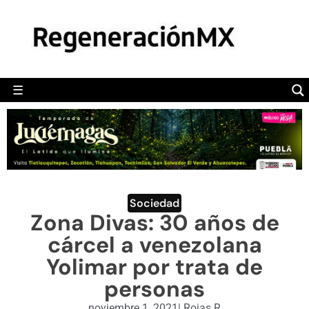
MÉXICO
POLÍTICA
MUNDO
☰
RegeneraciónMX
Sitio de noticias libre e independiente
CAMALEÓN
OPINIÓN
DEPORTES
ENGLISH SECTION
Sociedad
Zona Divas: 30 años de
VIDEOS
cárcel a venezolana
Yolimar por trata de
personas
noviembre 1, 2021
|
Rojas R