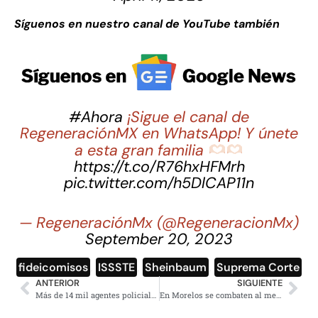
Síguenos en nuestro canal de YouTube también
#Ahora
¡Sigue el canal de
RegeneraciónMX en WhatsApp! Y únete
a esta gran familia
https://t.co/R76hxHFMrh
pic.twitter.com/h5DlCAP11n
— RegeneraciónMx (@RegeneracionMx)
September 20, 2023
fideicomisos
,
ISSSTE
,
Sheinbaum
,
Suprema Corte
ANTERIOR
SIGUIENTE
Más de 14 mil agentes policiales en operativo Semana Santa: Brugada
En Morelos se combaten al menos 5 incendios, incluído Tepoztlán