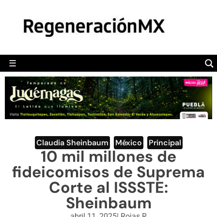
MÉXICO
POLÍTICA
MUNDO
☰
RegeneraciónMX
Sitio de noticias libre e independiente
CAMALEÓN
OPINIÓN
DEPORTES
ENGLISH SECTION
Claudia Sheinbaum
,
México
,
Principal
10 mil millones de
VIDEOS
fideicomisos de Suprema
Corte al ISSSTE:
Sheinbaum
abril 11, 2025
|
Rojas R