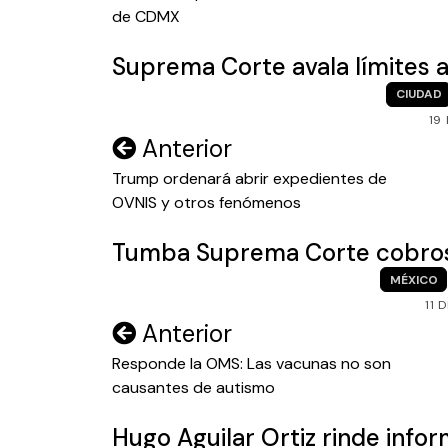
de CDMX
entradas
Suprema Corte avala límites
CIUDAD
19
Navegación
Anterior
de
Trump ordenará abrir expedientes de
OVNIS y otros fenómenos
entradas
Tumba Suprema Corte cobros i
MÉXICO
11 
Navegación
Anterior
de
Responde la OMS: Las vacunas no son
causantes de autismo
entradas
Hugo Aguilar Ortiz rinde info