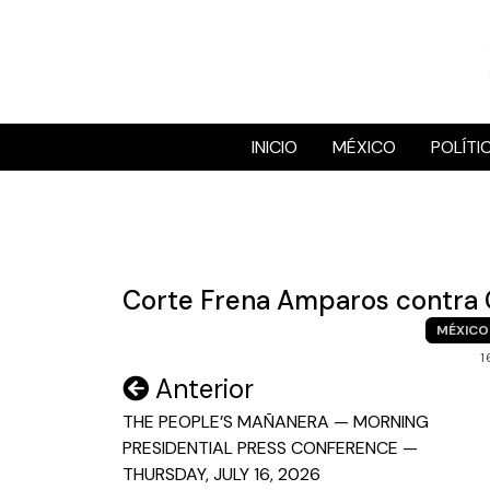
Skip
to
content
INICIO
MÉXICO
POLÍTI
Corte Frena Amparos contra 
MÉXICO
1
Navegación
Anterior
de
THE PEOPLE’S MAÑANERA — MORNING
PRESIDENTIAL PRESS CONFERENCE —
entradas
THURSDAY, JULY 16, 2026