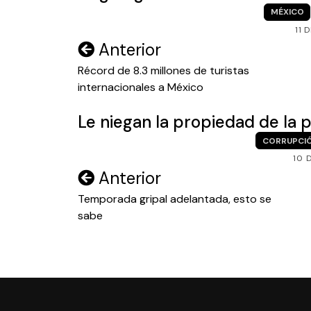
MÉXICO
11 
Navegación
Anterior
de
Récord de 8.3 millones de turistas
internacionales a México
entradas
Le niegan la propiedad de la p
CORRUPCI
10 
Navegación
Anterior
de
Temporada gripal adelantada, esto se
sabe
entradas