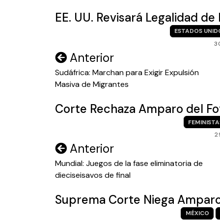
EE. UU. Revisará Legalidad de 
ESTADOS UNID
3
Navegación
Anterior
de
Sudáfrica: Marchan para Exigir Expulsión
Masiva de Migrantes
entradas
Corte Rechaza Amparo del Fof
FEMINISTA
2
Navegación
Anterior
de
Mundial: Juegos de la fase eliminatoria de
dieciseisavos de final
entradas
Suprema Corte Niega Amparo
MÉXICO