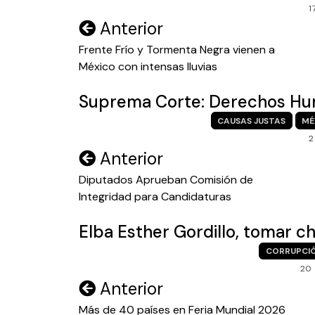
1
Navegación
Anterior
de
Frente Frío y Tormenta Negra vienen a
México con intensas lluvias
entradas
Suprema Corte: Derechos Hum
CAUSAS JUSTAS
MÉ
2
Navegación
Anterior
de
Diputados Aprueban Comisión de
Integridad para Candidaturas
entradas
Elba Esther Gordillo, tomar ch
CORRUPCI
20
Navegación
Anterior
de
Más de 40 países en Feria Mundial 2026