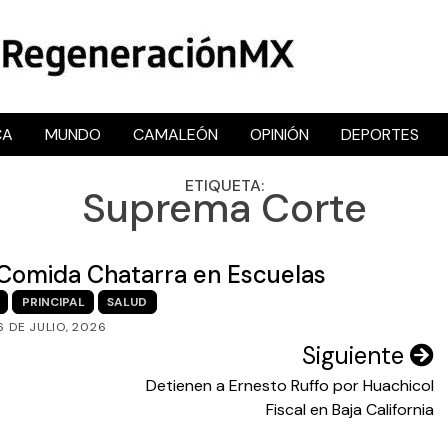
CA
MUNDO
CAMALEÓN
OPINIÓN
DEPORTES
RegeneraciónMX
Sitio de noticias libre e independiente
ETIQUETA:
Suprema Corte
Comida Chatarra en Escuelas
PRINCIPAL
SALUD
6 DE JULIO, 2026
Siguiente
Detienen a Ernesto Ruffo por Huachicol
Fiscal en Baja California