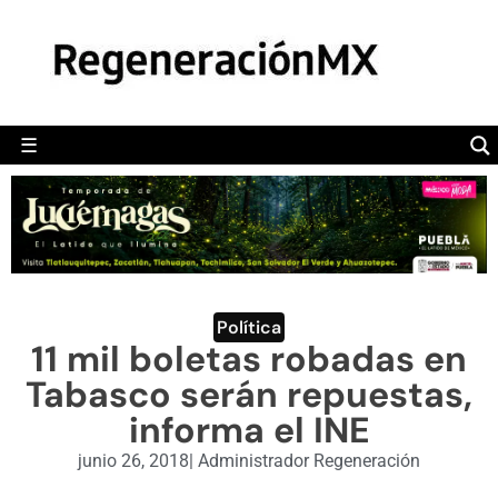
MÉXICO
POLÍTICA
MUNDO
☰
RegeneraciónMX
Sitio de noticias libre e independiente
CAMALEÓN
OPINIÓN
DEPORTES
ENGLISH SECTION
Política
11 mil boletas robadas en
VIDEOS
Tabasco serán repuestas,
informa el INE
junio 26, 2018
|
Administrador Regeneración